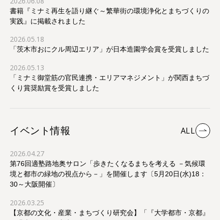
2026.06.08
書籍『ミナミ再生を語り継ぐ～繁華街の環境浄化とまちづくりの
実践』に掲載されました
2026.05.18
「茨木市おにクル周辺エリア」が日本造園学会賞を受賞しました
2026.05.13
「ミナミ御堂筋の官民連携・エリアマネジメント」が関西まちづ
くり賞奨励賞を受賞しました
イベント情報
ALL
2026.04.27
第76回適塾路地奥サロン「歩きたくなるまちを考える －気候環
境と都市の緑地の視点から－」を開催します〔5月20日(水)18：
30～大阪開催〕
2026.03.25
【京都の文化・産業・まちづくり研究会】「『大学都市・京都』